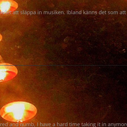
t svårt att släppa in musiken. Ibland känns det som at
KA
N
ired and numb, I have a hard time taking it in anymo