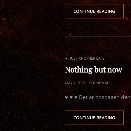
AVTRYC
CONTINUE READING
I
MITT
HJÄRTA
CAT
AT JUST ANOTHER CAFE
LINKS
Nothing but now
POSTED
MAY 7, 2026
SOLINDA.SE
ON
♥ ♥ ♥ Det är onsdagen den s
NOTHI
CONTINUE READING
BUT
NOW