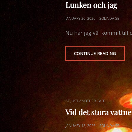
LINKS
Lunken och jag
POSTED
JANUARY 20, 2026
SOLINDA.SE
ON
Nu har jag väl kommit till 
LUNKE
CONTINUE READING
OCH
JAG
CAT
AT JUST ANOTHER CAFE
LINKS
Vid det stora vattne
POSTED
JANUARY 18, 2026
SOLINDA.SE