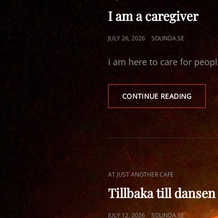
LINKS
I am a caregiver
POSTED
JULY 26, 2026
SOLINDA.SE
ON
I am here to care for peopl
I
CONTINUE READING
AM
A
CAREGI
CAT
AT JUST ANOTHER CAFE
LINKS
Tillbaka till dansen
POSTED
JULY 12, 2026
SOLINDA.SE