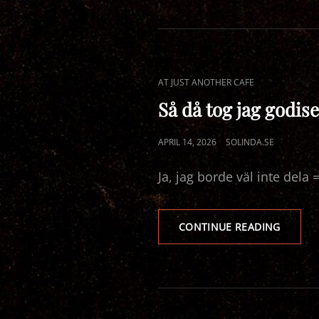
CAT
AT JUST ANOTHER CAFE
LINKS
Så då tog jag godise
POSTED
APRIL 14, 2026
SOLINDA.SE
ON
Ja, jag borde väl inte dela
SÅ
CONTINUE READING
DÅ
TOG
JAG
GODISE