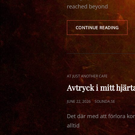
reached beyond
ON
CONTINUE READING
MY
SHOUL
CAT
AT JUST ANOTHER CAFE
LINKS
Avtryck i mitt hjärt
POSTED
JUNE 22, 2026
SOLINDA.SE
ON
Det där med att förlora k
alltid