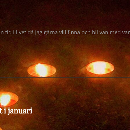
en tid i livet då jag gärna vill finna och bli vän med v
N
t i januari