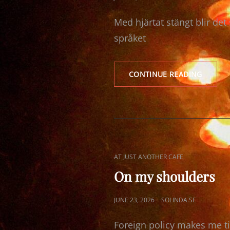
ON
Med hjärtat stängt blir de
språket
TILLBA
CONTINUE READING
TILL
DANSE
CAT
AT JUST ANOTHER CAFE
LINKS
On my shoulders
POSTED
JUNE 23, 2026
SOLINDA.SE
ON
Foreign policy makes me t