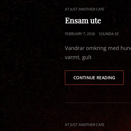
CAT
AT JUST ANOTHER CAFE
LINKS
Ensam ute
POSTED
FEBRUARY 7, 2026
SOLINDA.SE
ON
Vandrar omkring med hunden
varmt, gult
ENSAM
CONTINUE READING
UTE
CAT
AT JUST ANOTHER CAFE