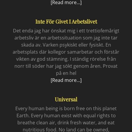
Offbook
[Read more...]
Inte För Givet I Arbetslivet
Det enda jag har önskat mig i ett trettiofemårigt
arbetsliv är en arbetssituation som jag inte tar
skada av. Varken psykiskt eller fysiskt. En
arbetsplats där kollegor samarbetar och förstår
vikten av god stämning. I ständig rörelse från
norr till söder har jag sökt genom åren. Provat
på en hel
Inte
[Read more...]
för
givet
Universal
i
arbetslivet
Every human being is born free on this planet
Earth. Every human exist with equal rights to
breathe clean air, drink fresh water, and eat
nutritious food. No land can be owned,