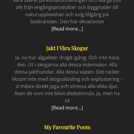
allt från engångsprodukter och byggnader till
naturupplevelser och evig tillgång på
biobränslen. Den här ekvationen
Skogarna
[Read more...]
behövs
Jakt I Våra Skogar
Ja, nu har älgjakten dragit igång. Och inte bara
den. Ut i skogarna alla dessa människor. Alla
dessa jakthundar. Alla dessa vapen. Det räcker
liksom inte med skogsskövling och exploatering -
vi måste direkt jaga och stressa alla vilda djur.
Även de som inte blivit dödsdömda. Ja, men ha
så
Jakt
[Read more...]
i
våra
My Favourite Poem
skogar