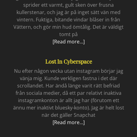
sprider ett varmt, gult sken över frusna
kullerstenar, och jag är på inget sätt vän med
vintern. Fuktiga, bitande vindar blåser in från
Vättern, och gör min hud ömtålig. Det är väldigt
tomt på
Ensam
[Read more...]
ute
Lost In Cyberspace
Nu efter någon vecka utan instagram börjar jag
vänja mig. Kunde verkligen fastna i det där
scrollandet. Har ändå länge varit rätt befriad
från sociala medier, då ett par relativt inaktiva
instagramkonton är allt jag har (förutom ett
ännu mer inaktivt bluesky-konto). Jag är helt lost
när det gäller Snapchat
Lost
[Read more...]
in
cyberspace