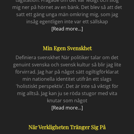
mig ner på hörnet av en bänk. Det blev så att det
satt ett gäng unga män omkring mig, som jag
insåg egentligen inte var ett sällskap
Just
[Read more...]
another
me
Min Egen Svenskhet
Definiera svenskhet När politiker talar om det
genuint svenska och svensk kultur så blir jag lite
förvirrad. Jag har på något sätt ogiltigförklarat
min nationella identitet utifrån ett slags
'holistiskt perspektiv'. Det är inte så viktigt för
mig alltså. Jag kan ju se röda stugor med vita
knutar som något
Min
[Read more...]
egen
svenskhet
När Verkligheten Tränger Sig På