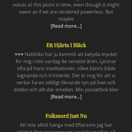
voices at this point in time, even though it might
seem as if we are rendered powerless. But
maybe
Stay
[Read more...]
Love
Ett Hjärta I Bläck
♥♥♥ Natthiko har ju kommit att betyda mycket
för mig i min vardag de senaste åren. Lyssnar
ofta på hans meditationer, vilket känns både
lugnande och trösterikt. Det är nog för att vi
verkar ha en väldigt liknande syn på livet och
döden och allt där emellan. Min pocketbok blev
Ett
[Read more...]
hjärta
i
Folkmord Just Nu
bläck
Att inte alltid hänga med Eftersom jag har
relativt litet engagemang i sociala medier, så