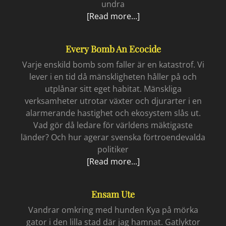
undra
Så
[Read more...]
då
tog
Every Bomb An Ecocide
jag
godiset
Varje enskild bomb som faller är en katastrof. Vi
lever i en tid då mänskligheten håller på och
utplånar sitt eget habitat. Mänskliga
verksamheter utrotar växter och djurarter i en
alarmerande hastighet och ekosystem slås ut.
Vad gör då ledare för världens mäktigaste
länder? Och hur agerar svenska förtroendevalda
politiker
Every
[Read more...]
bomb
an
Ensam Ute
ecocide
Vandrar omkring med hunden Kya på mörka
gator i den lilla stad där jag hamnat. Gatlyktor