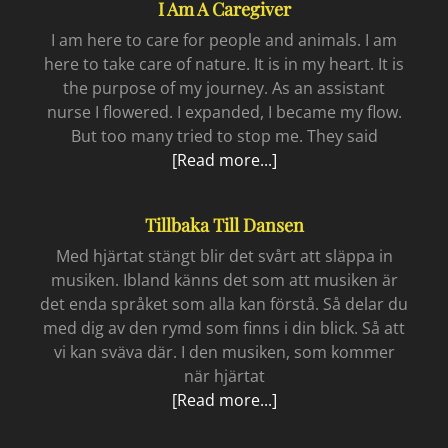
I Am A Caregiver
I am here to care for people and animals. I am
here to take care of nature. It is in my heart. It is
the purpose of my journey. As an assistant
nurse I flowered. I expanded, I became my flow.
But too many tried to stop me. They said
I
[Read more...]
am
a
Tillbaka Till Dansen
caregiver
Med hjärtat stängt blir det svårt att släppa in
musiken. Ibland känns det som att musiken är
det enda språket som alla kan förstå. Så delar du
med dig av den rymd som finns i din blick. Så att
vi kan sväva där. I den musiken, som kommer
när hjärtat
Tillbaka
[Read more...]
till
dansen