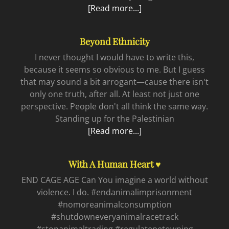
Call
[Read more...]
Out
to
Beyond Ethnicity
an
Empty
I never thought I would have to write this,
Suit
because it seems so obvious to me. But I guess
that may sound a bit arrogant—cause there isn't
only one truth, after all. At least not just one
perspective. People don't all think the same way.
Standing up for the Palestinian
Beyond
[Read more...]
ethnicity
With A Human Heart ♥
END CAGE AGE Can You imagine a world without
violence. I do. #endanimalimprisonment
#nomoreanimalconsumption
#shutdowneveryanimalracetrack
#stopanimaltrading #regulatepetowning