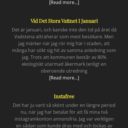
Vad
[Read more...]
händer
i
Vid Det Stora Vattnet I Januari
Gaza
januari
Det är januari, och kanske inte den tid på året då
2026
Vadstena attraherar som mest besökare. Men
jag märker när jag rör mig här i staden, att
många har sökt sig hit av samma anledning som
jag. Trots att kommunen består av 80%
ekologiskt utarmad åkermark (enligt en
oberoende utredning
Vid
[Read more...]
det
stora
Instafree
vattnet
i
Det har ju varit så skönt under en längre period
januari
nu, när jag har betalat för att få mina två
instagramkonton annonsfria. Jag var verkligen
en sådan som kunde dras med och lockas av