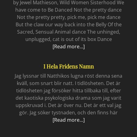
by Jewel Mathieson, Wild Women Sisterhood We
have come to Be Danced Not the pretty dance
Not the pretty pretty, pick me, pick me dance
But the claw our way back into the Belly Of the
Sacred, Sensual Animal dance The unhinged,
unplugged, cat is out of its box Dance
My
[Read more...]
favourite
poem
I Hela Fridens Namn
Jag lyssnar till Natthikos lugna röst denna sena
kväll, som snart blir natt. I tidlösheten. Det är
tidlösheten jag försöker hitta tillbaka till, efter
det kaotiska psykologiska drama som jag varit
uppskruvad i. Det är över nu. Det är ett val jag
gör. Jag söker tystnaden, och den finns här
I
[Read more...]
hela
fridens