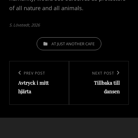
of all nature and all animals.
S. Lövstedt, 2026
CATEGORIES
AT JUST ANOTHER CAFE
Post
navigation
Previous
PREV POST
Next
NEXT POST
Avtryck i mitt
Tillbaka till
Post
Post
hjärta
dansen