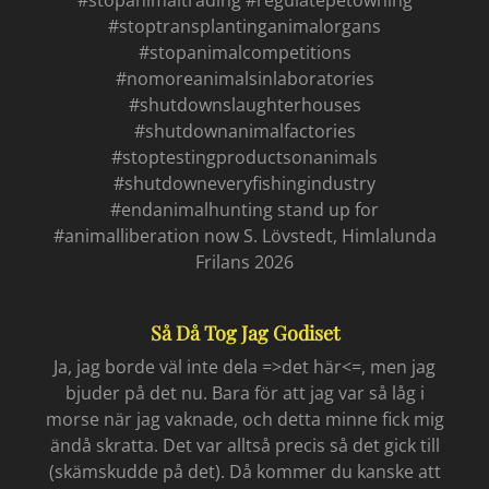
#stoptransplantinganimalorgans
#stopanimalcompetitions
#nomoreanimalsinlaboratories
#shutdownslaughterhouses
#shutdownanimalfactories
#stoptestingproductsonanimals
#shutdowneveryfishingindustry
#endanimalhunting stand up for
#animalliberation now S. Lövstedt, Himlalunda
Frilans 2026
Så Då Tog Jag Godiset
Ja, jag borde väl inte dela =>det här<=, men jag
bjuder på det nu. Bara för att jag var så låg i
morse när jag vaknade, och detta minne fick mig
ändå skratta. Det var alltså precis så det gick till
(skämskudde på det). Då kommer du kanske att