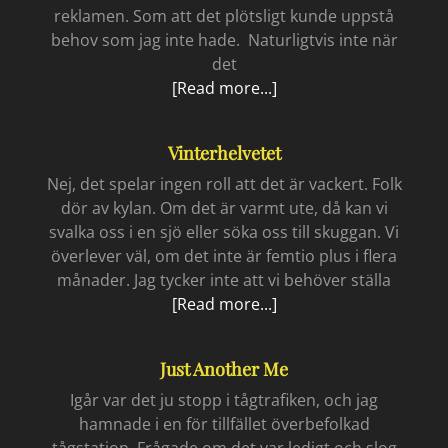
reklamen. Som att det plötsligt kunde uppstå
behov som jag inte hade. Naturligtvis inte när
det
Instafree
[Read more...]
Vinterhelvetet
Nej, det spelar ingen roll att det är vackert. Folk
dör av kylan. Om det är varmt ute, då kan vi
svalka oss i en sjö eller söka oss till skuggan. Vi
överlever väl, om det inte är femtio plus i flera
månader. Jag tycker inte att vi behöver ställa
Vinterhelvetet
[Read more...]
Just Another Me
Igår var det ju stopp i tågtrafiken, och jag
hamnade i en för tillfället överbefolkad
tågstation. Frågade om det var ledigt och slog