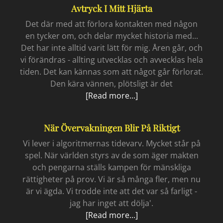
Avtryck I Mitt Hjärta
Det där med att förlora kontakten med någon
en tycker om, och delar mycket historia med...
Det har inte alltid varit lätt för mig. Åren går, och
vi förändras - allting utvecklas och avvecklas hela
tiden. Det kan kännas som att något går förlorat.
Den kära vännen, plötsligt är det
Avtryck
[Read more...]
i
mitt
När Övervakningen Blir På Riktigt
hjärta
Vi lever i algoritmernas tidevarv. Mycket står på
spel. När världen styrs av de som äger makten
och pengarna ställs kampen för mänskliga
rättigheter på prov. Vi är så många fler, men nu
är vi ägda. Vi trodde inte att det var så farligt -
jag har inget att dölja'.
När
[Read more...]