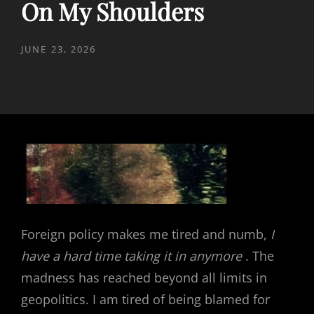
On My Shoulders
POSTED
JUNE 23, 2026
ON
Foreign policy makes me tired and numb,
I
have a hard time taking it in anymore
. The
madness has reached beyond all limits in
geopolitics. I am tired of being blamed for