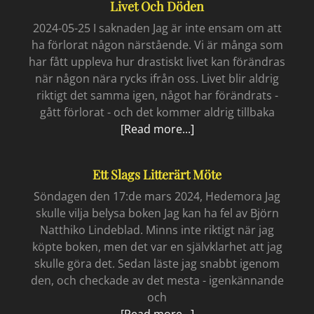
Livet Och Döden
namn
2024-05-25 I saknaden Jag är inte ensam om att
ha förlorat någon närstående. Vi är många som
har fått uppleva hur drastiskt livet kan förändras
när någon nära rycks ifrån oss. Livet blir aldrig
riktigt det samma igen, något har förändrats -
gått förlorat - och det kommer aldrig tillbaka
Livet
[Read more...]
och
döden
Ett Slags Litterärt Möte
Söndagen den 17:de mars 2024, Hedemora Jag
skulle vilja belysa boken Jag kan ha fel av Björn
Natthiko Lindeblad. Minns inte riktigt när jag
köpte boken, men det var en självklarhet att jag
skulle göra det. Sedan läste jag snabbt igenom
den, och checkade av det mesta - igenkännande
och
Ett
[Read more...]