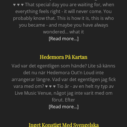
♥ ♥ ♥ That special day you are waiting for, when
everything feels right - it will never come. You
probably know that. This is how it is, this is who
you became - and maybe you have always
wondered… what it
A
[Read more...]
spiritual
high
Hedemora På Kartan
Vad var det egentligen som hände? Lite så känns
det nu när Hedemora Out’n Loud inte
arrangerar längre. Vad var det egentligen jag fick
vara med om? ♥ ♥ ♥ Tio år - av en helt ny typ av
Live Music Venue, något jag inte varit med om
förut. Efter
Hedemora
[Read more...]
på
kartan
Inget Konstigt Med Svengelska