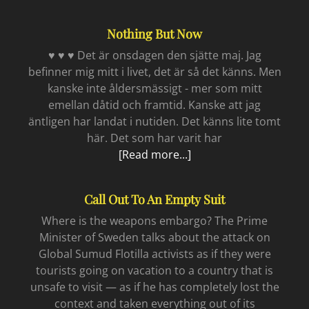
övervakningen
blir
Nothing But Now
på
riktigt
♥ ♥ ♥ Det är onsdagen den sjätte maj. Jag
befinner mig mitt i livet, det är så det känns. Men
kanske inte åldersmässigt - mer som mitt
emellan dåtid och framtid. Kanske att jag
äntligen har landat i nutiden. Det känns lite tomt
här. Det som har varit har
Nothing
[Read more...]
but
now
Call Out To An Empty Suit
Where is the weapons embargo? The Prime
Minister of Sweden talks about the attack on
Global Sumud Flotilla activists as if they were
tourists going on vacation to a country that is
unsafe to visit — as if he has completely lost the
context and taken everything out of its