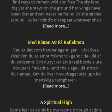
find ways to remain wild and free The sky is so
big yet she stays on the ground her wings have
been lost and can never be found So she circles
around like her mind's on repeat whatever she's
On
[Read more...]
just
another
Med Rätten Att Få Reflektera
train
Vad är det som händer egentligen, i vårt Svea
rike? Om du är emot folkmord - genocide - då är
du antisemit. Om du tycker att Israel borde sluta
ockupera Palestina - end the siege - då stöttar
du Hamas. Om du över huvudtaget står upp för
mänskliga rättigheter -
Med
[Read more...]
rätten
att
A Spiritual High
få
reflektera
Some fear can only be overcome through action.