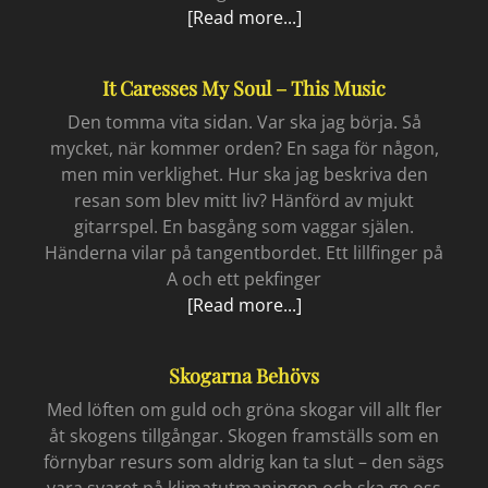
Fyra
[Read more...]
år
till
It Caresses My Soul – This Music
Den tomma vita sidan. Var ska jag börja. Så
mycket, när kommer orden? En saga för någon,
men min verklighet. Hur ska jag beskriva den
resan som blev mitt liv? Hänförd av mjukt
gitarrspel. En basgång som vaggar själen.
Händerna vilar på tangentbordet. Ett lillfinger på
A och ett pekfinger
It
[Read more...]
caresses
my
Skogarna Behövs
soul
–
Med löften om guld och gröna skogar vill allt fler
this
åt skogens tillgångar. Skogen framställs som en
music
förnybar resurs som aldrig kan ta slut – den sägs
vara svaret på klimatutmaningen och ska ge oss