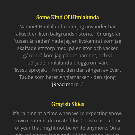
do
it
Some Kind Of Himlalunda
Namnet Himlalunda som jag använder har
faktiskt en liten bakgrundshistoria. För ungefär
'tusen år sedan' hade jag en livskamrat som jag
skaffade ett torp med, på en stor och vacker
gård. Då kom jag på det namnet, och vi
började himlalunda-blogga om vårt
‘livsstilsprojekt'. Ni vet den där sången av Evert
Taube som heter Änglamarken - den sjöng
Some
[Read more...]
kind
of
Grayish Skies
Himlalunda
It’s raining at a time when we’re expecting snow.
Town center is decorated for Christmas - a time
of year that might not be white anymore. On a
distant shore thousands of thousands are far