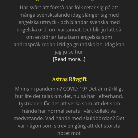
Har svårt att förstå när folk retar sig på att
många svensktalande idag slänger sig med
engelska uttryck - och blandar svenska med
engelska ord, om vartannat. Det blir ju lätt så
om en börjar lära barn engelska som
andraspråk redan i tidiga grundskolan. Idag kan
jag ju se hur
Inget
[Read more...]
konstigt
med
Astras Rävgift
svengelska
Minns ni pandemin? COVID-19? Det är märkligt
hur lite det talas om det, nu så här i efterhand.
Tystnaden får det att verka som att det som
hände har normaliserats i vårt kollektiva
medvetande. Vad hände med skuldbördan? Det
var någon som skrev en gång att det största
hotet mot