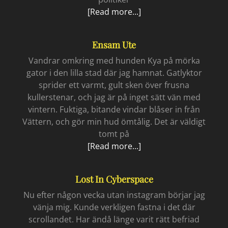
Every
[Read more...]
bomb
an
Ensam Ute
ecocide
Vandrar omkring med hunden Kya på mörka
gator i den lilla stad där jag hamnat. Gatlyktor
sprider ett varmt, gult sken över frusna
kullerstenar, och jag är på inget sätt vän med
vintern. Fuktiga, bitande vindar blåser in från
Vättern, och gör min hud ömtålig. Det är väldigt
tomt på
Ensam
[Read more...]
ute
Lost In Cyberspace
Nu efter någon vecka utan instagram börjar jag
vänja mig. Kunde verkligen fastna i det där
scrollandet. Har ändå länge varit rätt befriad