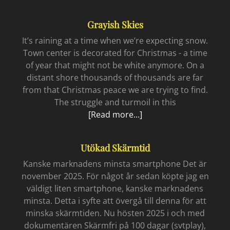
kind
of
Grayish Skies
Himlalunda
It’s raining at a time when we’re expecting snow.
Town center is decorated for Christmas - a time
of year that might not be white anymore. On a
distant shore thousands of thousands are far
from that Christmas peace we are trying to find.
The struggle and turmoil in this
Grayish
[Read more...]
skies
Utökad Skärmtid
Kanske marknadens minsta smartphone Det är
november 2025. För något år sedan köpte jag en
väldigt liten smartphone, kanske marknadens
minsta. Detta i syfte att övergå till denna för att
minska skärmtiden. Nu hösten 2025 i och med
dokumentären Skärmfri på 100 dagar (svtplay),