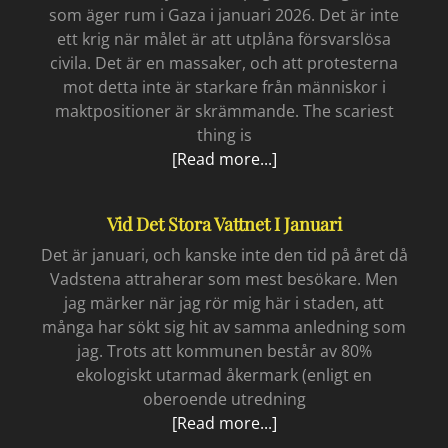
som äger rum i Gaza i januari 2026. Det är inte
ett krig när målet är att utplåna försvarslösa
civila. Det är en massaker, och att protesterna
mot detta inte är starkare från människor i
maktpositioner är skrämmande. The scariest
thing is
Vad
[Read more...]
händer
i
Vid Det Stora Vattnet I Januari
Gaza
januari
Det är januari, och kanske inte den tid på året då
2026
Vadstena attraherar som mest besökare. Men
jag märker när jag rör mig här i staden, att
många har sökt sig hit av samma anledning som
jag. Trots att kommunen består av 80%
ekologiskt utarmad åkermark (enligt en
oberoende utredning
Vid
[Read more...]
det