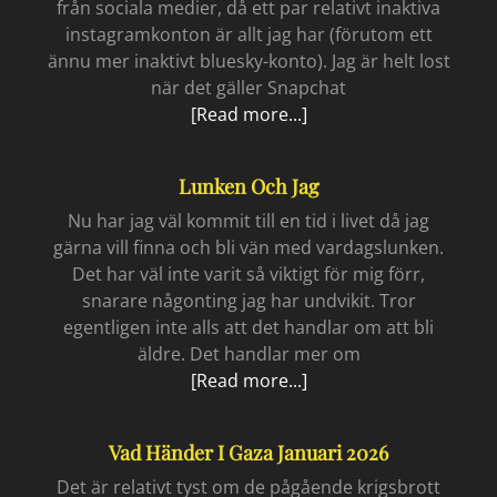
från sociala medier, då ett par relativt inaktiva
instagramkonton är allt jag har (förutom ett
ännu mer inaktivt bluesky-konto). Jag är helt lost
när det gäller Snapchat
Lost
[Read more...]
in
cyberspace
Lunken Och Jag
Nu har jag väl kommit till en tid i livet då jag
gärna vill finna och bli vän med vardagslunken.
Det har väl inte varit så viktigt för mig förr,
snarare någonting jag har undvikit. Tror
egentligen inte alls att det handlar om att bli
äldre. Det handlar mer om
Lunken
[Read more...]
och
jag
Vad Händer I Gaza Januari 2026
Det är relativt tyst om de pågående krigsbrott