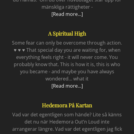
mänskliga rättigheter -
Med
[Read more...]
rätten
att
A Spiritual High
få
reflektera
Some fear can only be overcome through action.
♥ ♥ ♥ That special day you are waiting for, when
everything feels right - it will never come. You
probably know that. This is how it is, this is who
you became - and maybe you have always
wondered… what it
A
[Read more...]
spiritual
high
Hedemora På Kartan
Vad var det egentligen som hände? Lite så känns
det nu när Hedemora Out’n Loud inte
arrangerar längre. Vad var det egentligen jag fick