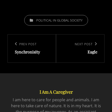
CATEGORIES
POLITICAL IN GLOBAL SOCIETY
Post
navigation
Previous
PREV POST
Next
NEXT POST
Synchronisity
Eagle
Post
Post
I Am A Caregiver
I am here to care for people and animals. I am
here to take care of nature. It is in my heart. It is
the purpose of my journey. As an assistant