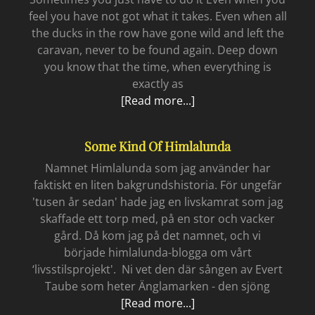
feel you have not got what it takes. Even when all
the ducks in the row have gone wild and left the
caravan, never to be found again. Deep down
you know that the time, when everything is
exactly as
Just
[Read more...]
do
it
Some Kind Of Himlalunda
Namnet Himlalunda som jag använder har
faktiskt en liten bakgrundshistoria. För ungefär
'tusen år sedan' hade jag en livskamrat som jag
skaffade ett torp med, på en stor och vacker
gård. Då kom jag på det namnet, och vi
började himlalunda-blogga om vårt
‘livsstilsprojekt'. Ni vet den där sången av Evert
Taube som heter Änglamarken - den sjöng
Some
[Read more...]