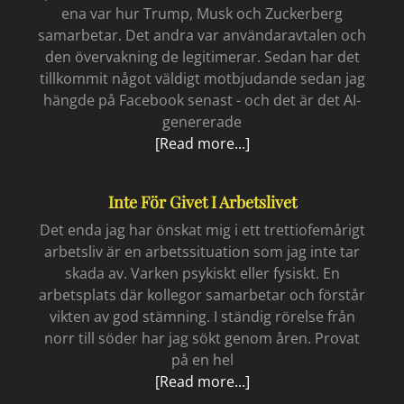
ena var hur Trump, Musk och Zuckerberg
samarbetar. Det andra var användaravtalen och
den övervakning de legitimerar. Sedan har det
tillkommit något väldigt motbjudande sedan jag
hängde på Facebook senast - och det är det AI-
genererade
Offbook
[Read more...]
Inte För Givet I Arbetslivet
Det enda jag har önskat mig i ett trettiofemårigt
arbetsliv är en arbetssituation som jag inte tar
skada av. Varken psykiskt eller fysiskt. En
arbetsplats där kollegor samarbetar och förstår
vikten av god stämning. I ständig rörelse från
norr till söder har jag sökt genom åren. Provat
på en hel
Inte
[Read more...]
för