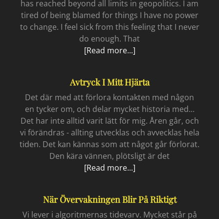
has reached beyond all limits in geopolitics. I am
tired of being blamed for things I have no power
to change. I feel sick from this feeling that I never
do enough. That
On
[Read more...]
my
shoulders
Avtryck I Mitt Hjärta
Det där med att förlora kontakten med någon
en tycker om, och delar mycket historia med...
Det har inte alltid varit lätt för mig. Åren går, och
vi förändras - allting utvecklas och avvecklas hela
tiden. Det kan kännas som att något går förlorat.
Den kära vännen, plötsligt är det
Avtryck
[Read more...]
i
mitt
När Övervakningen Blir På Riktigt
hjärta
Vi lever i algoritmernas tidevarv. Mycket står på