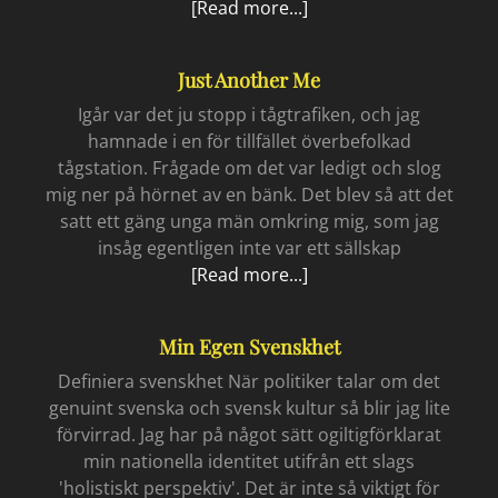
Vinterhelvetet
[Read more...]
Just Another Me
Igår var det ju stopp i tågtrafiken, och jag
hamnade i en för tillfället överbefolkad
tågstation. Frågade om det var ledigt och slog
mig ner på hörnet av en bänk. Det blev så att det
satt ett gäng unga män omkring mig, som jag
insåg egentligen inte var ett sällskap
Just
[Read more...]
another
me
Min Egen Svenskhet
Definiera svenskhet När politiker talar om det
genuint svenska och svensk kultur så blir jag lite
förvirrad. Jag har på något sätt ogiltigförklarat
min nationella identitet utifrån ett slags
'holistiskt perspektiv'. Det är inte så viktigt för