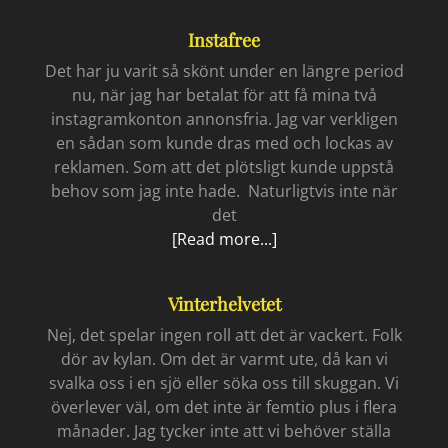
stora
Instafree
vattnet
i
Det har ju varit så skönt under en längre period
januari
nu, när jag har betalat för att få mina två
instagramkonton annonsfria. Jag var verkligen
en sådan som kunde dras med och lockas av
reklamen. Som att det plötsligt kunde uppstå
behov som jag inte hade. Naturligtvis inte när
det
Instafree
[Read more...]
Vinterhelvetet
Nej, det spelar ingen roll att det är vackert. Folk
dör av kylan. Om det är varmt ute, då kan vi
svalka oss i en sjö eller söka oss till skuggan. Vi
överlever väl, om det inte är femtio plus i flera
månader. Jag tycker inte att vi behöver ställa