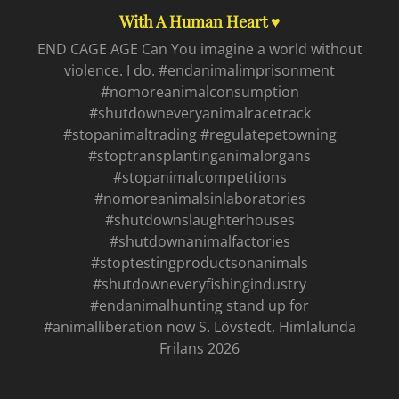
With A Human Heart ♥
END CAGE AGE Can You imagine a world without
violence. I do. #endanimalimprisonment
#nomoreanimalconsumption
#shutdowneveryanimalracetrack
#stopanimaltrading #regulatepetowning
#stoptransplantinganimalorgans
#stopanimalcompetitions
#nomoreanimalsinlaboratories
#shutdownslaughterhouses
#shutdownanimalfactories
#stoptestingproductsonanimals
#shutdowneveryfishingindustry
#endanimalhunting stand up for
#animalliberation now S. Lövstedt, Himlalunda
Frilans 2026