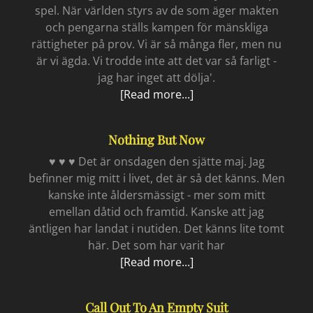
spel. När världen styrs av de som äger makten
och pengarna ställs kampen för mänskliga
rättigheter på prov. Vi är så många fler, men nu
är vi ägda. Vi trodde inte att det var så farligt -
jag har inget att dölja'.
När
[Read more...]
övervakningen
blir
Nothing But Now
på
riktigt
♥ ♥ ♥ Det är onsdagen den sjätte maj. Jag
befinner mig mitt i livet, det är så det känns. Men
kanske inte åldersmässigt - mer som mitt
emellan dåtid och framtid. Kanske att jag
äntligen har landat i nutiden. Det känns lite tomt
här. Det som har varit har
Nothing
[Read more...]
but
now
Call Out To An Empty Suit