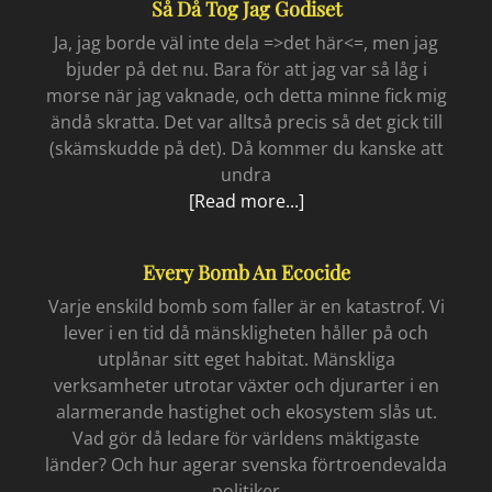
Så Då Tog Jag Godiset
Ja, jag borde väl inte dela =>det här<=, men jag
bjuder på det nu. Bara för att jag var så låg i
morse när jag vaknade, och detta minne fick mig
ändå skratta. Det var alltså precis så det gick till
(skämskudde på det). Då kommer du kanske att
undra
Så
[Read more...]
då
tog
Every Bomb An Ecocide
jag
godiset
Varje enskild bomb som faller är en katastrof. Vi
lever i en tid då mänskligheten håller på och
utplånar sitt eget habitat. Mänskliga
verksamheter utrotar växter och djurarter i en
alarmerande hastighet och ekosystem slås ut.
Vad gör då ledare för världens mäktigaste
länder? Och hur agerar svenska förtroendevalda
politiker