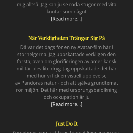
mig alltså. Jag kan ju se röda stugor med vita
knutar som något
Min
[Read more...]
egen
svenskhet
När Verkligheten Tränger Sig På
Då var det dags för en ny Avatar-film här i
storhelgerna. Jag uppskattade verkligen den
första, även om glorifieringen av amerikansk
militär blev lite dryg. Jag uppskattade det här
med hur vi fick en visuell upplevelse
av Pandoras natur - och att själva grundtemat
rör miljön. Det här med ursprungsbefolkning
och ockupation är ju
När
[Read more...]
verkligheten
tränger
Just Do It
sig
på
Sometimes you just have to do it Even when you