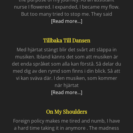
nurse I flowered. I expanded, I became my flow.
But too many tried to stop me. They said
I
[Read more...]
am
a
Tillbaka Till Dansen
caregiver
Med hjärtat stängt blir det svårt att släppa in
musiken. Ibland känns det som att musiken är
det enda språket som alla kan förstå. Så delar du
med dig av den rymd som finns i din blick. Så att
vi kan sväva där. I den musiken, som kommer
när hjärtat
Tillbaka
[Read more...]
till
dansen
On My Shoulders
Foreign policy makes me tired and numb, I have
a hard time taking it in anymore . The madness