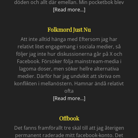
döden och allt där emellan. Min pocketbok blev
Ett
[Read more...]
hjärta
i
Folkmord Just Nu
bläck
Att inte alltid hänga med Eftersom jag har
relativt litet engagemang i sociala medier, så
följer jag inte hur diskussionerna går på X och
Facebook. Försöker följa mainstream-media i
lagoma doser, men söker hellre alternativa
medier. Därför har jag undvikit att skriva om
konflikten i mellanöstern. Hamnar ändå relativt
ofta
Folkmord
[Read more...]
just
nu
Offbook
Det fanns framförallt tre skäl till att jag återigen
permanent raderade mitt facebook-konto. Det