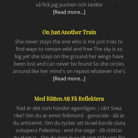
så fick jag pushen och tänkte
Utökad
[Read more...]
skärmtid
On Just Another Train
She never stays the one who is me just tries to
find ways to remain wild and free The sky is so
big yet she stays on the ground her wings have
been lost and can never be found So she circles
around like her mind's on repeat whatever she's
On
[Read more...]
just
another
Med Rätten Att Få Reflektera
train
Vad är det som händer egentligen, i vårt Svea
rike? Om du är emot folkmord - genocide - då är
du antisemit. Om du tycker att Israel borde sluta
ockupera Palestina - end the siege - då stöttar
du Hamas. Om du över huvudtaget står upp för