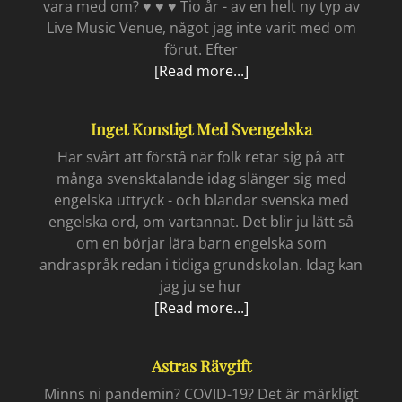
vara med om? ♥ ♥ ♥ Tio år - av en helt ny typ av
Live Music Venue, något jag inte varit med om
förut. Efter
Hedemora
[Read more...]
på
kartan
Inget Konstigt Med Svengelska
Har svårt att förstå när folk retar sig på att
många svensktalande idag slänger sig med
engelska uttryck - och blandar svenska med
engelska ord, om vartannat. Det blir ju lätt så
om en börjar lära barn engelska som
andraspråk redan i tidiga grundskolan. Idag kan
jag ju se hur
Inget
[Read more...]
konstigt
med
Astras Rävgift
svengelska
Minns ni pandemin? COVID-19? Det är märkligt